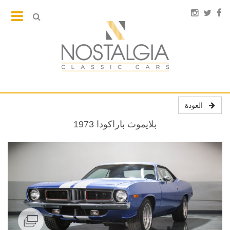
العودة
بلايموث باراكودا 1973