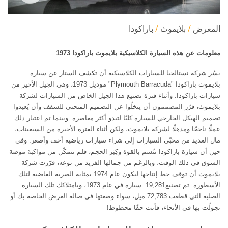
المعرض
بلايموث
باراكودا
معلومات عن هذه السيارة الكلاسيكية بلايموث باراكودا 1973
يسُر شركة نستالجيا للسيارات الكلاسيكية أن تكشف الستار عن سيارة
بلايموث باراكودا "Plymouth Barracuda" موديل 1973، وهي الجيل الأخير من
سيارات باراكودا. وأثناء فترة تصنيع هذا الجيل الخاص من السيارات لشركة
بلايموث، قرّر المصممون أن يتخلّوا عن التصميم المنحني للسقف وأن يُعيدوا
تصميم الهيكل الخارجي للسيارة كليًا لتبدو أكثر معاصرة. وبينما تم اعتبار ذلك
عملًا ناجحًا ومذهلًا لشركة بلايموث، ولكن أثناء الفترة الأخيرة من السبعينات،
مال العديد من محبّي السيارات إلى شراء سيارات رياضية أخف وأصغر. وفي
حين أن سيارة باراكودا تتّسم بالقوة وكِبَر الحجم، فلم تتمكّن من مواكبة موضة
السوق في ذلك الوقت، وبالرغم من جمالها الفريد من نوعه، قرّرت شركة
بلايموث أن توقف خط إنتاجها ليكون عام 1974 بمثابة الضربة القاضية لتلك
الأسطورة. تم تصنيع19,281 سيارة في عام 1973، وبامتلاكك تلك السيارة
الصلبة التي قطعت 72,783 ميل، سواء وضعتها في صالة العرض الخاصة بك أو
تجولّت بها في الأنحاء، فأنت حقًا محظوظ!