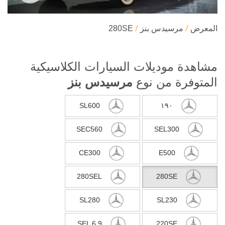
المعرض
مرسيدس بنز
280SE
مشاهدة موديلات السيارات الكلاسيكية
المتوفرة من نوع
مرسيدس بنز
SL600
١٩٠
SEC560
SEL300
CE300
E500
280SEL
280SE
SL280
SL230
SEL 6.9
220SE