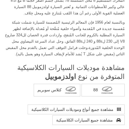
المُحرك المستقيم 8 محل السلسلة 78 بشكل جسم أصغر حجماً B مع أداء
عالي وكبير للأسطوانات الثمانية. و تُعتبر السيارة اولدزموبيل 88 السيارة
العضلية القوية الأولى رغم أن هذا اللقب مُتنازع عليه ومحل خِلاف.
وبالنسبة لعام 1956 فإن المعالم الرئيسية المُصممة للسيارة شملت شبكة
مُقسمة جديدة في المُقدمة وأضواء خلفية مُنقّحة أو مُعدلة بالإضافة لظهر
السيارة المطلية بالكروم للجانب المُنقح، وازدادت قدرة الحصان لل324 صاروخ
V8 إلى 230 ل88s و 240 ل88s الفائق، وحل عداد السرعة البيضاوي محل
الوحدة الحلقية المُدورة،وحلت فرامل التوقف التي تعمل بالقدم محل المقبض
التائي (مقبض على شكل T يُشد للأمام لإيقاف السيارة وهو يعمل باليد).
مشاهدة موديلات السيارات الكلاسيكية
المتوفرة من نوع
اولدزموبيل
88
كتلاس سوبريم
مشاهدة جميع أنواع وموديلات السيارات الكلاسيكية
مشاهدة جميع السيارات الكلاسيكية