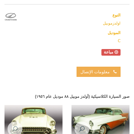
النوع
اولدزموبيل
الموديل
C
مباعة
معلومات الإتصال
صور السيارة الكلاسيكية (أولدز موبيل ٨٨ موديل عام ١٩٥٦)