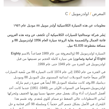
المعرض
اولدزموبيل
C
معلومات عن هذه السيارة الكلاسيكية أولدز موبيل ٨٨ موديل عام ١٩٥٦
يَسُر شركة نوستالجيا للسيارات الكلاسيكية أن تكشف عن وجه هذه العروس
فاتنة الجمال والمُصممة بغاية الروعة سيارة العام 1956 اولدزموبيل
88 و
مسافة مقطوعة 41.035 ميل
.
السيارة اولدزموبيل 88 (والمعروفة من عام 1989 فصاعداً بالاسم
Eighty
Eight
أو ثمانية وثمانون
) هي سيارة كاملة الحجم تم تصنيعها من قبل
اولدزموبيل في الفترة من عام 1949 حتى عام 1999.
في الفترة من عام 1950 إلى عام 1974 كانت السيارة 88 من شُعبة السيارات
الأكثر مبيعاً خاصة الموديلات ابتدائية المستوى مثل الموديل 88 وموديل
ديناميك 88،وقد كانت سلسلة الموديل 88 أيضاً هي صورة زعيم ماركة
اولدزموبيل،خصوصاً في السنوات الأولى من (1949- 1951) عندما كانت أحد
أفضل السيارات أداءَ وذلك بفضل صغر حجمها نسبيا ووزنها الخفيف ومُحركها
ثُماني الاسطوانات عالي الضغط ذو صمام عُلوي مُتقدم. وقد صُمم هذا
المُحرك في الأصل بشكل جسم أكبر حجماً C وسلسلة 98 أكثر فخامة و حل