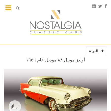
العودة
أولدز موبيل ٨٨ موديل عام ١٩٥٦