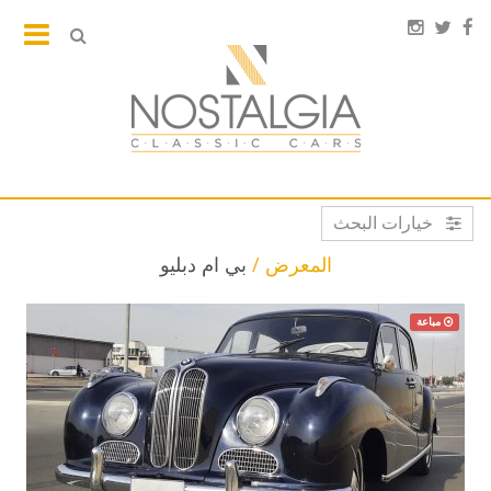
خيارات البحث
المعرض
بي ام دبليو
مباعة