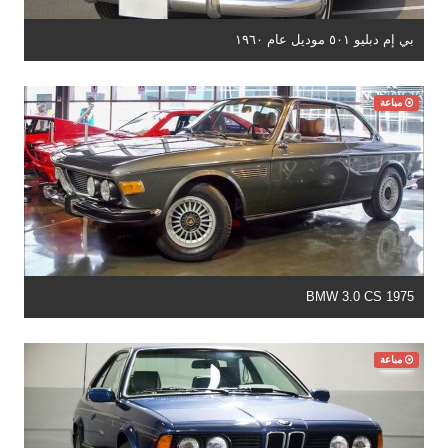
بي إم دبليو ٥٠١ موديل عام ١٩٦٠
مباعة
BMW 3.0 CS 1975
مباعة