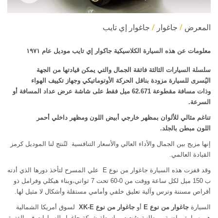
المعرض
جاغوار
جاغوار إي تايب
معلومات عن هذه السيارة الكلاسيكية جاكوار إي تايب موديل عام ١٩٧١
سلسلة السيارات الثالثة فائقة الجمال والتي يمكن قيادتها من الجهة
اليُسرى للسيارة مزودة بناقل الحركة الأوتوماتيكي وجهاز تكييف الهواء
وذات مسافة مقطوعة 62.671 ميل فقط على شاشة عرض عداد المسافة أو
السرعة.
تناغم مثالي للألوان
بمظهر خارجي أبيض اللون ومظهر داخلي أحمر
اللون مبطن بالجلد.
إنها مزيج بين الجمال والأداء العالي والأسعار التنافسية لتُنتج لنا الموديل كرمز
القيادة العالمي.
وقد قفزت هذه السيارة جاغوار من نوع E علي المسرح لتأخذ دورها الذي أدته
ب 150 ميل لكل ساعة ووقت من 0-60 تحت 7 ثواني،وبناء هيكلي وفرامل ذو
أقراص مسننة وترس وآلية تعليق خلفي وأمامي مستقلة وأشكال لا مثيل لها.
السيارة
جاغوار من نوع
E
أو
جاغوار من نوع
XK-E
لسوق أمريكا الشمالية
هي سيارة رياضية بريطانية صُنِعت بواسطة شركة جاغوار للسيارات في الفترة