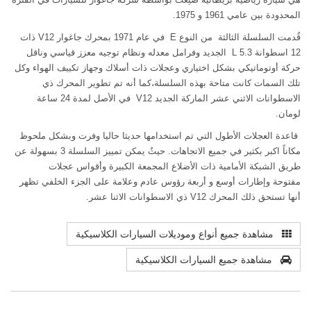
المحدودة بين عامي 1961 و 1975.
قُدمت السلسلة الثالثة من النوع E في عام 1971 بمحرك جاغوار V12 ذات
12 اسطوانة 5.3 L الجديد وفرامل معدله ونظام توجيه معزز قياسي وناقل
حركة أوتوماتيكي بشكل اختياري وعجلات ذات أسلاك وجهاز تكييف الهواء وكل
تلك السمات كانت متاحة بهذه السلسلة،كما أنه تم تطوير المحرك ذي
الاسطوانات الاثني عشر الماركة الجديد V12 في الأصل لمدة 24 ساعة
لومان.
قاعدة العجلات الأطول التي تم استخدامها حديثا حاليا وفرت وبشكل ملحوظ
مكاناً اكبر بكثير في جميع الاتجاهات. حيثُ يمكن تمييز السلسلة 3 بسهولة عن
طريق الشبكة الأمامية ذات الأضلاع المجمعة الكبيرة وأقواس عجلات
مفتوحة وإطارات أوسع و أربعة رؤوس عادم وعلامة على الجزء الخلفي تظهر
أنها تستحق ذلك المحرك V12 ذي الاسطوانات الاثنا عشر.
مشاهدة جميع أنواع وموديلات السيارات الكلاسيكية
مشاهدة جميع السيارات الكلاسيكية