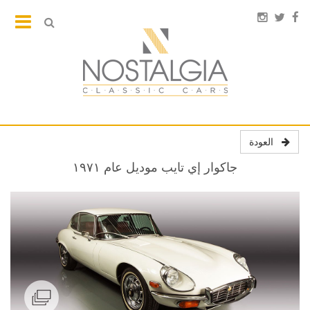
العودة
جاكوار إي تايب موديل عام ١٩٧١