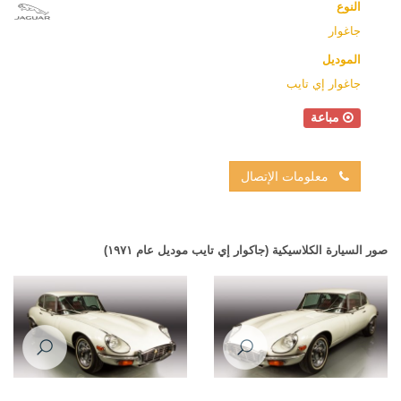
النوع
جاغوار
الموديل
جاغوار إي تايب
مباعة
معلومات الإتصال
صور السيارة الكلاسيكية (جاكوار إي تايب موديل عام ١٩٧١)
Jaguar E-Type 1971
Jaguar E-Type 1971