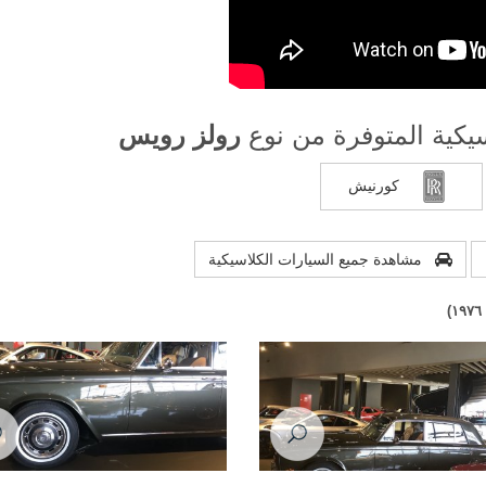
يكية المتوفرة من نوع
رولز رویس
كورنيش
مشاهدة جميع السيارات الكلاسيكية
س سلفر شادو موديل عام ١٩٧٦
رولز رويس سلفر شادو موديل عام ١٩٧٦