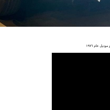
ديل عام ١٩٧٦