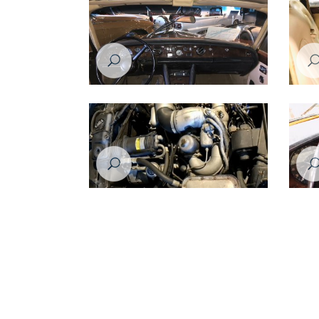
رولز رويس سلفر شادو موديل عام ١٩٧٦
رولز رويس سلفر شادو موديل عام ١٩٧٦