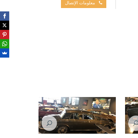
معلومات الإتصال
رولز رويس سلفر شادو موديل عام ١٩٧٦