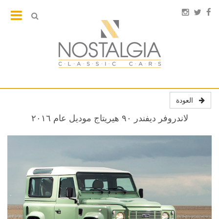
العودة
لاندروفر ديفندر ٩٠ هيريتاج موديل عام ٢٠١٦