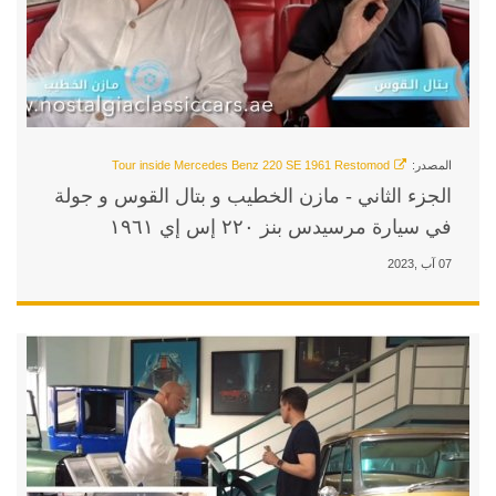
ن الخطيب و بتال القوس و جولة
إي ١٩٦١