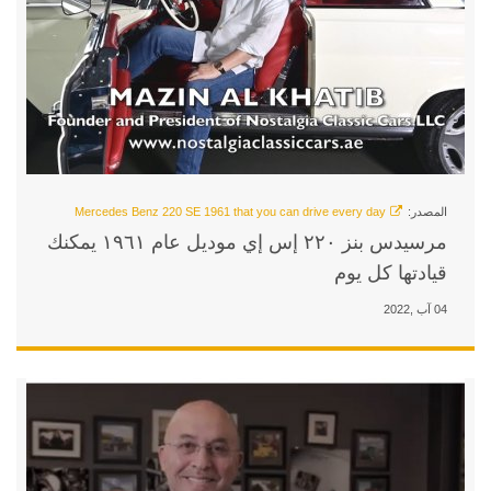
مرسيدس بنز ٢٢٠ إس إي موديل عام ١٩٦١ يمكنك