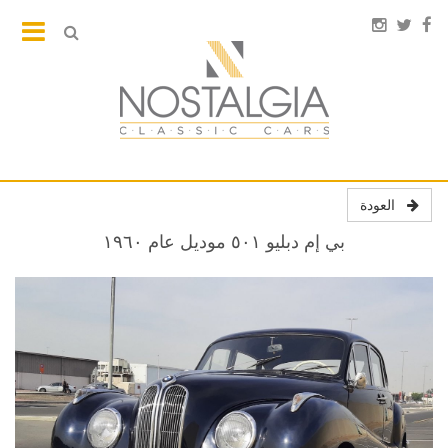
العودة
بي إم دبليو ٥٠١ موديل عام ١٩٦٠