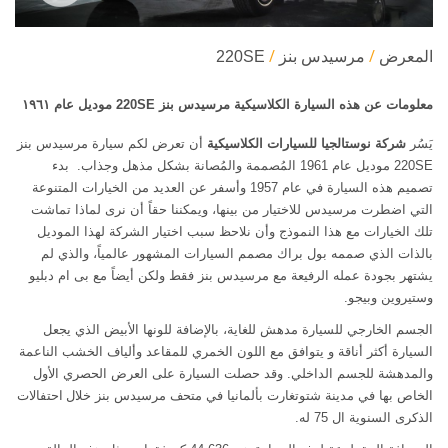
المعرض
مرسيدس بنز
220SE
معلومات عن هذه السيارة الكلاسيكية مرسيدس بنز 220SE موديل عام ١٩٦١
يَسُر
شركة نوستالجيا
للسيارات
الكلاسيكية
أن تعرض لكم سيارة مرسيدس بنز
220SE موديل عام 1961 المُصممة والمُصانة بشكل مذهل وجذاب. بدء
تصميم هذه السيارة في عام 1957 وأسفر عن العديد من الخيارات المتنوعة
التي اضطرت مرسيدس للاختيار من بينها، ويمكننا حقاً أن نرى لماذا تماشت
تلك الخيارات مع هذا النموذج وأن نلاحظ سبب اختيار الشركة لهذا الموديل
بالذات الذي صممه بول براك مصمم السيارات المشهور عالمياً، والذي لم
يشتهر بجودة عمله الرفيعة مع مرسيدس بنز فقط ولكن أيضاً مع بى ام دبليو
وستيروين وبيجو.
الجسم الخارجي للسيارة مدهش للغاية، بالإضافة للونها الأبيض الذي يجعل
السيارة أكثر أناقة و يتوافق مع اللون الخمري للمقاعد وألياف الخشب الناعمة
والمدهشة للجسم الداخلي. وقد حصلت السيارة على العرض الحصري الأول
الخاص بها في مدينة شتوتغارت بألمانيا في متحف مرسيدس بنز خلال
احتفالات
الذكرى السنوية ال 75 له.