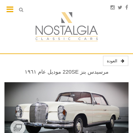
العودة
مرسيدس بنز 220SE موديل عام ١٩٦١