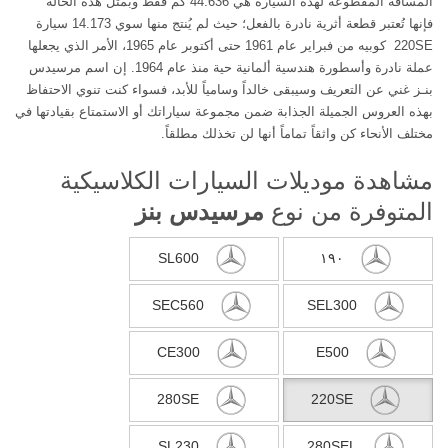
المسافة المقطوعة لهذه السيارة هي 44.636 كم فقط وبمثل هذه الحالة
فإنها تُعتبر قطعة أثرية نادرة بالفعل؛ حيث لم يُنتج منها سوي 14.173 سيارة
220SE كوبيه من فبراير عام 1961 حتى أكتوبر عام 1965، الأمر الذي يجعلها
عملة نادرة وأسطورة هندسية ألمانية حية منذ عام 1964. إن اسم مرسيدس
بنـز غني عن التعريف وسيبقى خالداً وسامياً للأبد، فسواء كنت تنوي الاحتفاظ
بهذه العروس الجميلة الجذابة ضمن مجموعة سياراتك أو الاستمتاع بقيادتها في
مختلف الأنحاء كن واثقاً تماماً أنها لن تخذلك مطلقاً.
مشاهدة موديلات السيارات الكلاسيكية
المتوفرة من نوع
مرسيدس بنز
SL600
١٩٠
SEC560
SEL300
CE300
E500
280SE
220SE
SL230
280SEL