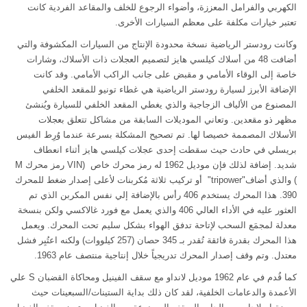
الكهربي والفرامل المعززة، وأضواء الرجوع للخلف والمقاعد الفردية كانت
تعتبر خيارات مكلفة على معظم السيارات الأخرى.
وكانت رودستر الرياضية نسخة محدودة الإنتاج من السيارات المكشوفة والتي
أضافت 48 من أسلاك كيلسي هايز لتصميم العجلات ذات الأسلاك، وشارات
خاصة إلى الوقاء الأمامي و مقبض على جانب الراكب الأمامي. وقد كانت
الإضافة الأبرز لسيارة رودستر الرياضية هي غطاء تونيو للمقعد الخلفي
المصنوع من الألياف الزجاجية والذي يغطي المقعد الخلفي للسيارة ويُنشئ
مظهر ذو مقعدين. وتعاني الموديلات السابقة من مشاكل تتعلق بعجلات
الأسلاك المصممة خصيصا لها. تم تصحيح المشكلة بسرعة عندما وُرِط الفيس
بريسلي في حادث حيث سقطت إحدى عجلات كيلسي هايز أثناء انعطاف
شديد. إضافة لذلك فإن موديل 1962 له رمز محرك خاص (VIN رمز محرك M
) والذي أضاف"tripower" أو تركيب ثلاثة مُكربنات لأعلى إصدار ضغط للمحرك
390. هذا المحرك يستخدم 406 رأس بالإضافة إلي نفس المكربن الذي تم
العثور عليه في الأداء العالي 406 والذي يعمل مع فورد غالاكسي ولكن بنسخة
معدلة لمجمَع السحب لإتاحة تدفق الهواء بشكل سليم تحت المحرك. ويعمل
هذا المحرك بقدرة فائقة تُقدر بـ 345 حصان (257 كيلووات) ولكنه اعتُبِر فشل
معتدل. وتم وقف إصدار المحرك تدريجياً خلال إنتاجية منتصف عام 1963.
كما قُدم في عام 1962 موديل لانداو مع سقف الفينيل ومحاكاة القضبان S علي
الأعمدة والدعامات الخلفية، لقد كان ذلك بداية الستينات/السبعينات حيث