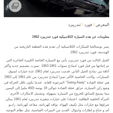
المعرض
فورد
ثندربيرد
معلومات عن هذه السيارة الكلاسيكية فورد ثندربيرد 1962
يسر نوستالجيا للسيّارات الكلاسيكية أن تقدم هذه القطعة التاريخية من
الهندسة، فورد ثندربيرد 1962.
الجيل الثالث من فورد ثندربيرد يأتي مع السيارة الخاصة الكبيرة الفاخرة التي
تم إنتاجها من قبل فورد لنماذج سنوات 1961-1963. تميزت بتصميم جديد وأكثر
أناقة من نماذج الجيل الثاني. قدمت ثندربيرد لعام 1961 عدة خيارات لسوق
السيارات. وكانت الخاصية الأكثر تميزا لنماذج ثندربيرد من عام 1961 إلى 1963
هي عجلة القيادة "Swing Away" المرغوبة للغاية. عندما يكون ناقل الحركة في
وضع ركن السيارة، تنزلق عجلة القيادة حوالي 18 بوصة (460 ملم) إلى اليمين
مما يسمح للسائق للخروج من السيارة بسهولة. وتشمل الابتكارات الأخرى
المرآة الخلفية الطافية. اعتمادا على خيارات متغيرة ثندربيرد لعام 1961 يمكن
شراؤها مع خيارات مثل تكييف الهواء، نوافذ كهربائية، مقاعد كهربائية، راديو
آم، و جناح و إطارات وايتوال. العديد من الميزات القياسية، مثل نظام التوجيه