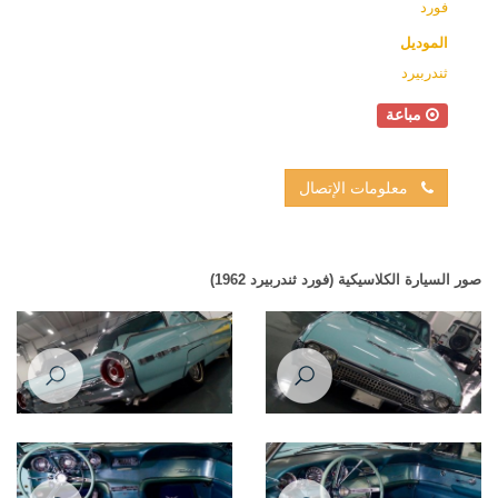
فورد
الموديل
ثندربيرد
مباعة
معلومات الإتصال
صور السيارة الكلاسيكية (فورد ثندربيرد 1962)