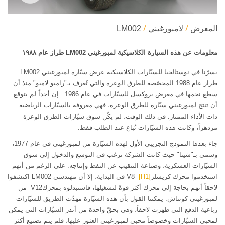
المعرض
لامبورغيني
LM002
معلومات عن هذه السيارة الكلاسيكية لمبورغيني LM002 طراز عام ١٩٨٨
يسرّنا في نوستالجيا للسيّارات الكلاسيكية عرض سيّارة لمبورغيني LM002
طراز عام 1988 المخصّصة للطرق الوعرة والتي تُعرف بـ"رامبو لامبو" منذ أن
سطع نجمها في معرض بروكسل للسيّارات في عام 1986 . إن أحداً لم يتوقع
أن تنتج لمبورغيني سيّارة للطرق الوعرة، فهي معروفة بالسيّارات الرياضية
ذات الأداء الممتاز. في ذلك الوقت، لم يكُن سوق سيّارات الطرق الوعرة
مزدهراً، وكانت هذه السيّارات تُباع عند الطلب فقط.
جاء بعدها النموذج التجريبي الأول لهذه السيّارة من لمبورغيني في عام 1977،
وسمي بـ"شيتا" حيث كانت الشركة ترغب في التوسع والدخول إلى سوق
السيّارات العسكرية، وصناعة التنقيب عن النفط وإنتاجه. على الرغم من أنهم
استخدموا محرك كريسلر
[H1]
V8 في البداية، إلا أن مهندسي LM002 اكتشفوا
لاحقاً أنهم بحاجة إلى محرك أكثر قوةً لتشغيلها، فاستبدلوه بمحركV12 من
لمبورغيني كونتاش. يمكننا القول بأن هذه السيّارة مهدّت الطريق للسيّارات
رباعية الدفع التي ظهرت لاحقاً، وهي بحقّ واحدة من أندر السيّارات التي يمكن
لمحبي السيّارات وخصوصاً محبي لمبورغيني العثور عليها، فلم يتم تصنيع أكثر