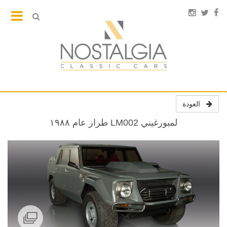
العودة
لمبورغيني LM002 طراز عام ١٩٨٨