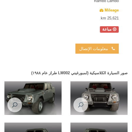
Rambo Lambo
Mileage
25,621 km
مباعة
معلومات الإتصال
صور السيارة الكلاسيكية (لمبورغيني LM002 طراز عام ١٩٨٨)
Lamborghini LM002 1988
Lamborghini LM002 1988