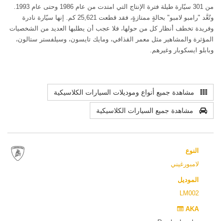
من 301 سيّارة طيلة فترة الإنتاج التي امتدت من عام 1986 وحتى عام 1993.
وتُعَّد "رامبو لامبو" بحالةٍ ممتازةٍ، فقد قطعت 25,621 كم. إنها سيّارة نادرة
وفريدة تخطف أنظار كل من حولها، فلا عجب أن يطلبها العديد من الشخصيات
المؤثرة والمشاهير مثل معمر القذافي، ومايك تايسون، وسيلفستر ستالون،
وبابلو ايسكوبار وغيرهم.
مشاهدة جميع أنواع وموديلات السيارات الكلاسيكية
مشاهدة جميع السيارات الكلاسيكية
النوع
لامبورغيني
الموديل
LM002
AKA