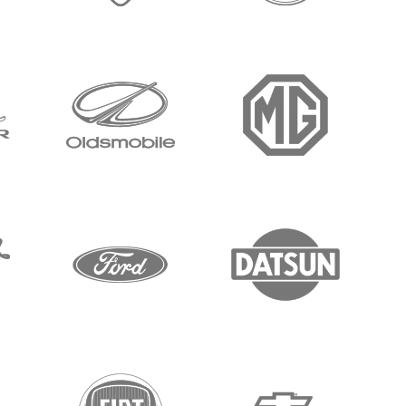
مرسيدس بنز
لامبورغيني
بور
ام جي
اولدزموبيل
جاغ
داتسون
فورد
اوس