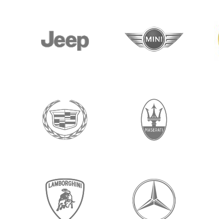
ميني
جيب
صن 
مازيراتي
كاديلاك
ستو