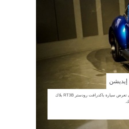
أن تعرض سيارة باكدرافت رودستر RT3B بلاك
مشروعك و سنقوم بترميمه لك كما ترغب