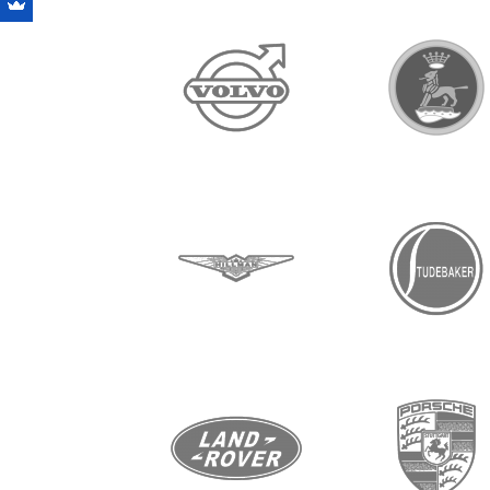
بيم
فولفو
دابيكر
هيلمان