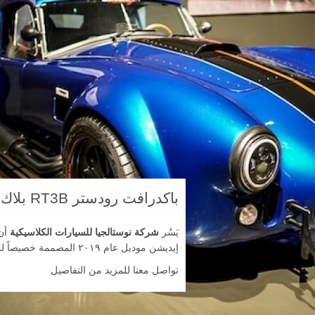
باكدرافت رودستر RT3B بلاك إيديشن
يَسُر
شركة نوستالجيا
للسيارات
الكلاسيكية
إيديشن موديل عام ٢٠١٩ المصممة خصيصاً لك.
احجز 
تواصل معنا للمزيد من التفاصيل