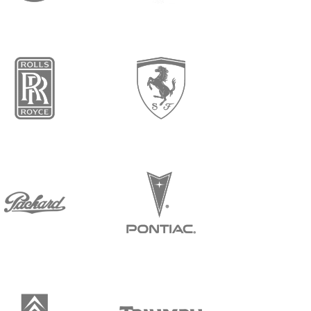
زيمر
فولكس فاجن
فيراري
رولز رویس
بونتياك
باكارد