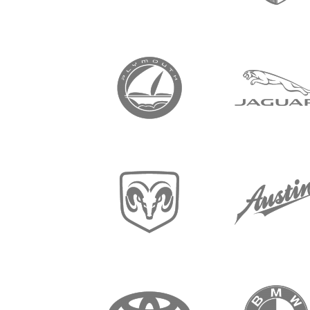
ش
لاند روفر
وار
بلايموث
تن
دودج