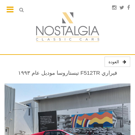
العودة
فيراري F512TR تيستاروسا موديل عام ١٩٩٣