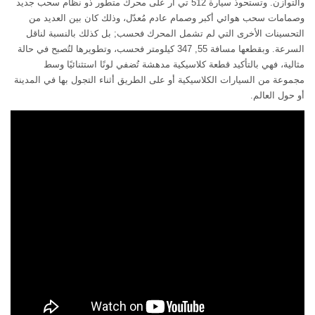
والتوازن. وتستحوذ سيارة 512 تي آر على محرك متطور ذو نظام سحب جديد
وصمامات سحب هوائي أكبر وصمام عادم مُعدّل، وذلك كان بين العديد من
التحسينات الأخرى التي لم تشمل المحرك فحسب; بل كذلك بالنسبة لناقل
السرعة. وبقطعها مسافة 55, 347 كيلومتر فحسب، وتطويرها لتُصبح في حالة
مثالية، فهي بالتأكيد قطعة كلاسيكية مدهشة تُضفي لونًا استثنائيًا وسط
مجموعة من السيارات الكلاسيكية أو على الطريق أثناء التجول بها في المدينة
أو حول العالم.