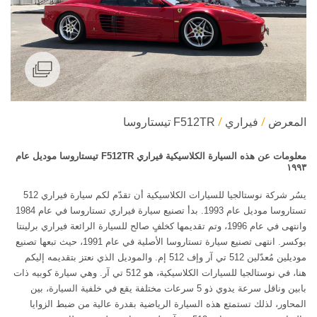
المعرض
فيراري
F512TR تيستاروسا
معلومات عن هذه السيارة الكلاسيكية فيراري F512TR تيستاروسا موديل عام
١٩٩٣
يسُر شركة نوستالجيا للسيارات الكلاسيكية أن تقدّم لكم سيارة فيراري 512
تستاروسا موديل عام 1993. بدأ تصنيع سيارة فيراري تستاروسا في عام 1984
وانتهى في عام 1996، وتم تقديمها كخلفٍ صالح للسيارة الرائعة فيراري برلينتا
بوكسر. انتهى تصنيع سيارة تستاروسا الأصلية في عام 1991، حيث تبعها تصنيع
موديلين مُعدّلين 512 تي آر وإف 512 إم. والموديل الذي نعتز بتقديمه إليكم
هنا، في نوستالجيا للسيارات الكلاسيكية، هو 512 تي آر. وهي سيارة كوبيه ذات
بابين وناقل سرعة يدوي ذو 5 سرعات مختلفة يقع في خلفية السيارة، بين
المحاور، لذلك تستمتع هذه السيارة الرياضية بقدرة عالية من ضبط الزوايا