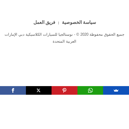
فيراري إف512 تي آر تيستاروسا
فيراري إف512 تي آر تيستاروسا
موديل عام 1993
موديل عام 1993
سياسة الخصوصية
فريق العمل
جميع الحقوق محفوظة 2020 © - نوستالجيا للسيارات الكلاسيكية دبي الإمارات
العربية المتحدة