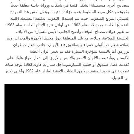
بمصابيح أخرى مستطيلة الشكل مُثبتة في شبكات وزوايا جانبية مغلقة حديثاً
ومُجوفة بشكل مربع الخطوط بثقوب زائدة دقيقة، ويُنقل نفس هذا النموذج
الشبكي المربع المثقوب، حيث يتم استبدال الثقوب الدقيقة البسيطة (قليلة
الثقوب) الخاصة بموديلات عام 1962. في أوائل فترة الإنتاج الخاصة بعام 1963
تم تغيير حواف مصباح التوقف وأصبح الجانب الأيمن للسيارة من الألياف
الخشبية المعرّقة، ويتلاءم مع تلك المنطقة حول محيط الأجهزة والمعدات، وتم
إضافة شعارات بألوان حمراء وبيضاء وزرقاء للأبواب بجانب شعارات غران
تورزمو. أما بالنسبة لمؤخرة السيارة فقد تم تغيير ألوان أغطية
الألومنيوم،وأُضيفت الألوان الأحمر والأبيض والأزرق إلى شعار طراز هاوك على
مُقدمة غطاء صندوق أو حقيبة السيارة،وبداخل سيارات هاوك 1963 توجد طيات
عمودية في تنجيد المقعد بدلاً من الطيات الأفقية لطراز عام 1962 وأعلى بكثير
من الفينيل.