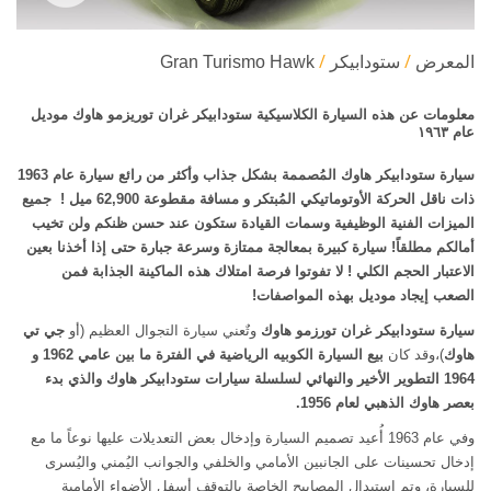
المعرض
ستودابيكر
Gran Turismo Hawk
معلومات عن هذه السيارة الكلاسيكية ستودابيكر غران توريزمو هاوك موديل
عام ١٩٦٣
سيارة ستودابيكر هاوك المُصممة بشكل جذاب وأكثر من رائع سيارة عام 1963
ذات ناقل الحركة الأوتوماتيكي المُبتكر و
مسافة مقطوعة 62,900 ميل ! جميع
الميزات الفنية الوظيفية وسمات القيادة ستكون عند حسن ظنكم ولن تخيب
أمالكم مطلقاً!
سيارة كبيرة بمعالجة ممتازة وسرعة جبارة حتى إذا أخذنا بعين
الاعتبار الحجم الكلي
!
لا تفوتوا فرصة امتلاك
هذه الماكينة الجذابة فمن
الصعب إيجاد موديل بهذه المواصفات
!
سيارة ستودابيكر غران تورزمو هاوك
وتٌعني سيارة التجوال العظيم (أو
جي تي
هاوك
)،وقد كان
بيع السيارة الكوبيه الرياضية في الفترة ما بين عامي 1962 و
1964 التطوير الأخير والنهائي لسلسلة سيارات ستودابيكر هاوك والذي بدء
بعصر هاوك الذهبي لعام 1956.
وفي عام 1963 أُعيد تصميم السيارة وإدخال بعض التعديلات عليها نوعاً ما مع
إدخال تحسينات على الجانبين الأمامي والخلفي والجوانب اليُمني واليُسرى
للسيارة، وتم استبدال المصابيح الخاصة بالتوقف أسفل الأضواء الأمامية