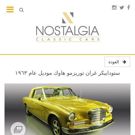
العودة
ستودابيكر غران توريزمو هاوك موديل عام ١٩٦٣