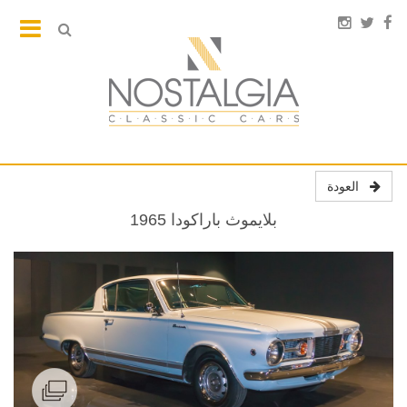
العودة
بلايموث باراكودا 1965