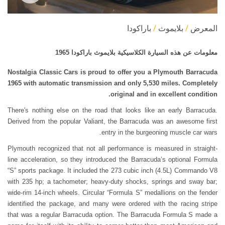
المعرض
بلايموث
باراكودا
معلومات عن هذه السيارة الكلاسيكية بلايموث باراكودا 1965
Nostalgia Classic Cars is proud to offer you a Plymouth Barracuda
1965 with automatic transmission and only 5,530 miles. Completely
original and in excellent condition.
There's nothing else on the road that looks like an early Barracuda.
Derived from the popular Valiant, the Barracuda was an awesome first
entry in the burgeoning muscle car wars.
Plymouth recognized that not all performance is measured in straight-
line acceleration, so they introduced the Barracuda’s optional Formula
“S” sports package. It included the 273 cubic inch (4.5L) Commando V8
with 235 hp; a tachometer; heavy-duty shocks, springs and sway bar;
wide-rim 14-inch wheels. Circular “Formula S” medallions on the fender
identified the package, and many were ordered with the racing stripe
that was a regular Barracuda option. The Barracuda Formula S made a