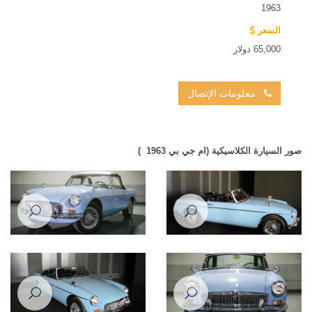
1963
السعر
65,000 دولار
معلومات الإتصال
صور السيارة الكلاسيكية (ام جي بي ‬‎ 1963 )
MG B 1963