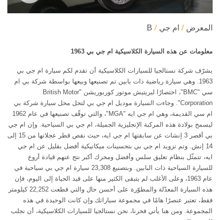
المعرض
ام جي
B
معلومات عن هذه السيارة الكلاسيكية ام جي بي ‬‎ 1963
يشرّف شركة نستالجيا للسيارات الكلاسيكية أن تقدم لكم سيارة ام جي بي
1963. وهي سيارة رياضية ذات بابين تم تصنيعها وبيعها بواسطة شركة بي ام
سي "BMC"، اختصارًا لبريتيش موتور كوربوريشن "British Motor
Corporation". وجاءت السيارة موديل ام جي بي لتحل محل سيارة شركة بي
ام سي القديمة، وهي ام جي ايه "MGA"، والتي توقّف تصنيعها في عام 1962
ليسمح بولادة هذه المركبة الإنجليزية الجميلة، ام جي بي السياحية. وإن ام جي
بي أقصر 3 إنشات عن سابقتها ام جي ايه، حيث نقص قطر عجلاتها من 15 إلى
14 إنش. وتم تزويد ام جي بي بتحسينات ميكانيكية أفضل بقليل عن ام جي
ايه، تتمثّل بنظام تعليق سلس وأفضل ومحرك أكبر نتج عنهم قيادة أروع
للسيارة السياحية ذات البابين. وبتصنيع 23,308 سيارة ام جي بي سياحية في
عام 1963، وعلى الأغلب لم يتبقى الكثير منها على قيد الحياة إلى اليوم، فإن
هذه السيارة المعدّلة والمطوّرة على أحسن حال والتي قطعت 22,252 كيلومتر
فقط، تعتبر عنصرًا هامًا في مجموعة سياراتك وإن كانت الوحيدة في هذه
المجموعة. ومن هنا يأتي فخرنا، نحن نستالجيا للسيارات الكلاسيكية، أن نجلب