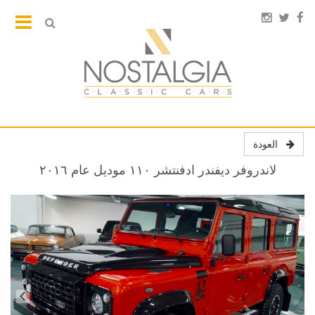
العودة
لاندروفر ديفندر ادفنتشر ١١٠ موديل عام ٢٠١٦