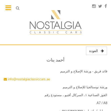
العودة
أحمد بنات
قائد فريق - ورشة الإصلاح و الترميم
info@nostalgiaclassiccars.ae
ورشة نوستالجيا للإصلاح و الترميم
القوز الصناعية ١، السركال أفنيو ، مستودع رقم
A7 / A8
موبايل / واتساب: ٠٠٩٧١٥٦٩٢٥٤٣٢٢