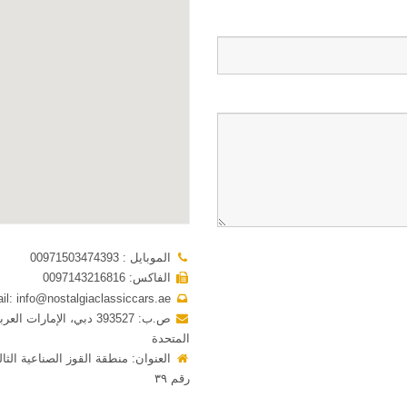
الموبايل : 00971503474393
الفاكس: 0097143216816
Email: info@nostalgiaclassiccars.ae
ص.ب: 393527 دبي، الإمارات العر
المتحدة
العنوان: منطقة القوز الصناعية الثالثة
رقم ٣٩