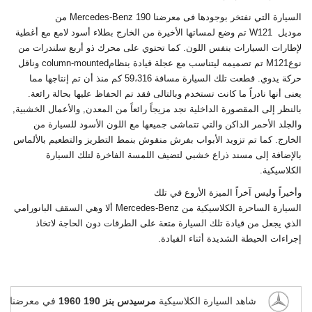
السيارة التي نفتخر بوجودها فى معرضنا Mercedes-Benz 190 من
موديل W121 تم وضع لمساتها الأخيرة من الخارج بطلاء أسود لامع مع أغطية
لإطارات السيارات بنفس اللون. كما تحتوي على محرك ذو أربع سلندرات من
نوعM121 تم تصميمه ليتناسب مع عجلة قيادة بنظامcolumn-mounted وناقل
حركة يدوي. قطعت تلك السيارة مسافة 59،316 كم منذ أن تم إنتاجها مما
يعنى أنها نادراً ما كانت تستخدم وبالتالى فقد تم الحفاظ عليها بحالة رائعة.
بالنظر إلى المقصورة الداخلية نجد مزيجاً رائعاً من المعدن, والأعمال الخشبية,
والجلد الأحمر الداكن والتي تتماشى جميعها مع اللون الأسود للسيارة من
الخارج. كما تم تزويد الأبواب بفرش منقوش بنمط التطريز والتطعيم بالألماس
بالإضافة إلى مسند ذراع خشبي لتضيف اللمسة الفاخرة لتلك السيارة
الكلاسيكية.
وأخيراً وليس آخراً الميزة الأروع في تلك
السيارة الساحرة الكلاسيكية من Mercedes-Benz ألا وهي السقف البانورامي
الذي يجعل من قيادة تلك السيارة متعة على الطرقات دون الحاجة لاتخاذ
إجراءات الحيطة الشديدة أثناء القيادة.
شاهد السيارة الكلاسيكية
مرسيدس بنز 190 1960
في معرضنا