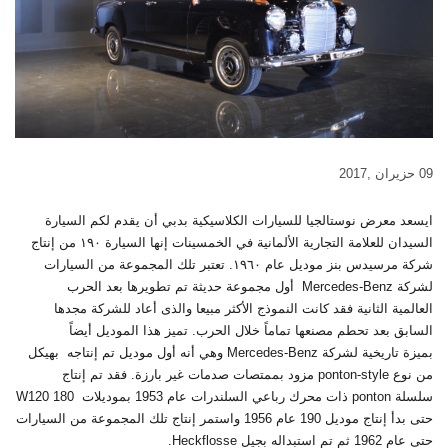
09 حزيران ,2017
ايسعد معرض نوستالجيا للسيارات الكلاسيكية بدبي أن يقدم لكم السيارة
السيدان للعلامة التجارية الألمانية في الخمسينات إنها السيارة ١٩٠ من إنتاج
شركة مرسيدس بنز موديل عام ١٩٦٠. تعتبر تلك المجموعة من السيارات
لشركة Mercedes-Benz أول مجموعة حديثة تم تطويرها بعد الحرب
العالمية الثانية فقد كانت النموذج الأكثر مبيعا والذى أعاد للشركة مجدها
السابق بعد تحطم مصنعها تماماً خلال الحرب. تميز هذا الموديل أيضاً
بميزة تاريخية لشركة Mercedes-Benz وهي أنه أول موديل تم إنتاجه بهيكل
من نوع ponton-style مزود بممتصات صدمات غير بارزة. فقد تم إنتاج
سلسلة ponton ذات محرك رباعي السلندرات عام 1953 بموديلات W120 180
حتى بدأ إنتاج موديل 190 عام 1956 واستمر إنتاج تلك المجموعة من السيارات
حتى عام 1962 ثم تم استبداله بجيل Heckflosse.